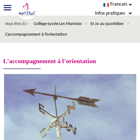
Francais
Infos pratiques
›
›
Vous êtes ici :
Collège-Lycée Les Maristes
St Jo au quotidien
EcoleDirecte
L'accompagnement à l'orientation
Esidoc
Agenda
L'accompagnement à l'orientation
Restauration
Nous écrire
Facebook
Inscription