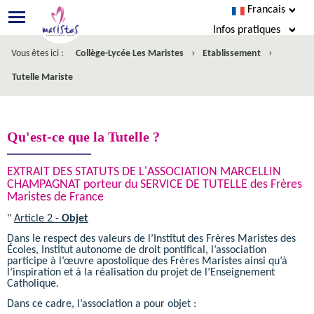
Francais
Infos pratiques
›
›
Vous êtes ici :
Collège-Lycée Les Maristes
Etablissement
EcoleDirecte
Tutelle Mariste
Esidoc
Agenda
Qu'est-ce que la Tutelle ?
Restauration
EXTRAIT DES STATUTS DE L'ASSOCIATION MARCELLIN
CHAMPAGNAT porteur du SERVICE DE TUTELLE des Frères
Nous écrire
Maristes de France
Facebook
"
Article 2 -
Objet
Dans le respect des valeurs de l’Institut des Frères Maristes des
Écoles, Institut autonome de droit pontifical, l’association
Inscription
participe à l’œuvre apostolique des Frères Maristes ainsi qu’à
l’inspiration et à la réalisation du projet de l’Enseignement
Catholique.
Dans ce cadre, l’association a pour objet :