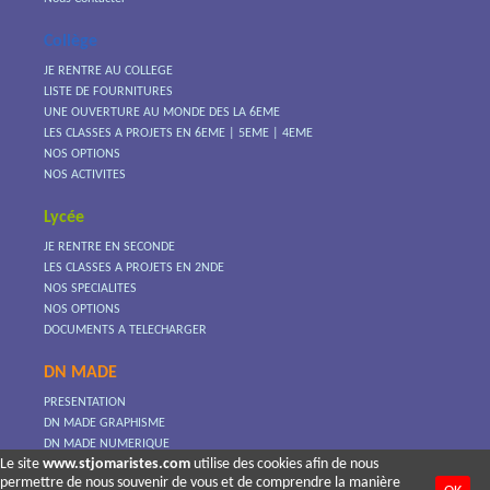
Collège
JE RENTRE AU COLLEGE
LISTE DE FOURNITURES
UNE OUVERTURE AU MONDE DES LA 6EME
LES CLASSES A PROJETS EN 6EME | 5EME | 4EME
NOS OPTIONS
NOS ACTIVITES
Lycée
JE RENTRE EN SECONDE
LES CLASSES A PROJETS EN 2NDE
NOS SPECIALITES
NOS OPTIONS
DOCUMENTS A TELECHARGER
DN MADE
PRESENTATION
DN MADE GRAPHISME
DN MADE NUMERIQUE
Le site
www.stjomaristes.com
utilise des cookies afin de nous
JOURNEES PORTES OUVERTES
permettre de nous souvenir de vous et de comprendre la manière
RENSEIGNEMENTS PRATIQUES