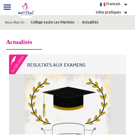
Francais
Infos pratiques
›
Vous êtes ici :
Collège-Lycée Les Maristes
Actualités
EcoleDirecte
Esidoc
Actualités
Agenda
14/08/2024
RESULTATS AUX EXAMENS
Restauration
Nous écrire
Facebook
Inscription