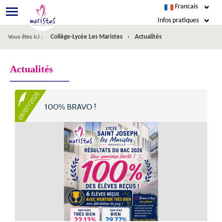
Francais
Infos pratiques
›
Vous êtes ici :
Collège-Lycée Les Maristes
Actualités
EcoleDirecte
Esidoc
Actualités
Agenda
09/07/2026
100% BRAVO !
Restauration
Nous écrire
Facebook
Inscription