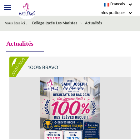
Francais
Infos pratiques
›
Vous êtes ici :
Collège-Lycée Les Maristes
Actualités
EcoleDirecte
Esidoc
Actualités
Agenda
09/07/2026
100% BRAVO !
Restauration
Nous écrire
Facebook
Inscription